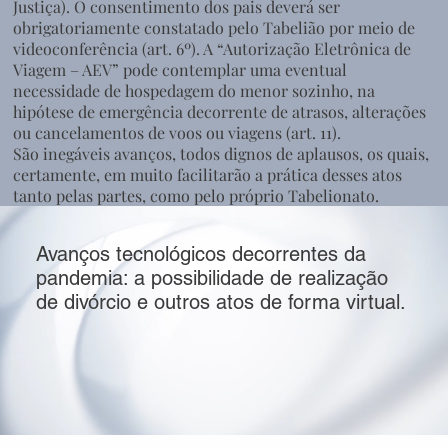
Justiça). O consentimento dos pais deverá ser
obrigatoriamente constatado pelo Tabelião por meio de
videoconferência (art. 6º). A “Autorização Eletrônica de
Viagem – AEV” pode contemplar uma eventual
necessidade de hospedagem do menor sozinho, na
hipótese de emergência decorrente de atrasos, alterações
ou cancelamentos de voos ou viagens (art. 11).
São inegáveis avanços, todos dignos de aplausos, os quais,
certamente, em muito facilitarão a prática desses atos
tanto pelas partes, como pelo próprio Tabelionato.
Avanços tecnológicos decorrentes da
pandemia: a possibilidade de realização
de divórcio e outros atos de forma virtual.