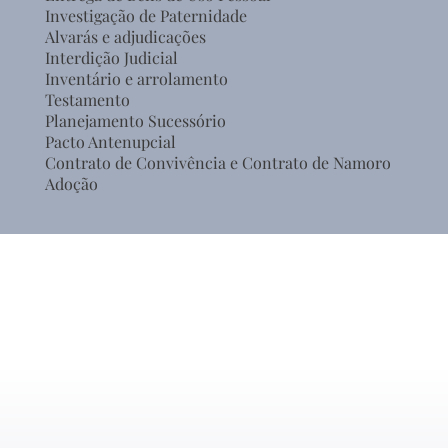
Investigação de Paternidade
Alvarás e adjudicações
Interdição Judicial
Inventário e arrolamento
Testamento
Planejamento Sucessório
Pacto Antenupcial
Contrato de Convivência e Contrato de Namoro
Adoção