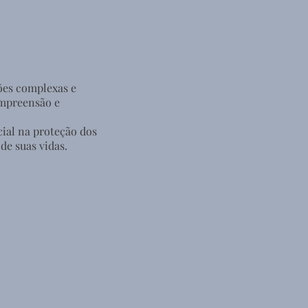
tões complexas e
ompreensão e
ial na proteção dos
de suas vidas.